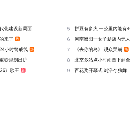
5
代化建设新局面
拼豆有多火 一公里内能有4
6
的来了
河南濮阳一女子趁店内无
热
7
24小时警戒线
《去你的岛》 观众哭崩
热
热
8
重磅规划出炉
北京多站点小时雨量下到
9
26》歌王
百花奖开幕式 刘浩存独舞
新