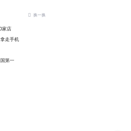

换一换
0家店
人拿走手机
全国第一